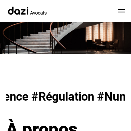
lation #Numérique #Plate
À propos